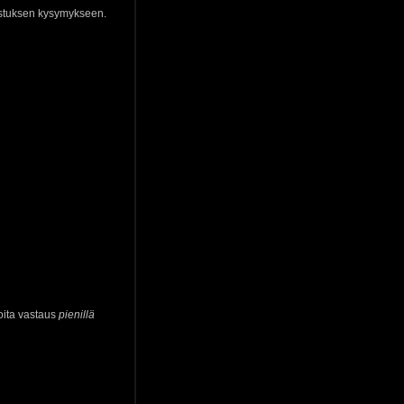
kistuksen kysymykseen.
oita vastaus
pienillä