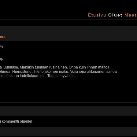
Etusivu
Oluet
Maat
teren
0 %
EUR
a luumuisa. Makukin tumman rusinainen. Onpa kuin linnun maitoa.
ehmeä. Hienostunut, hienojakoinen maku. Voisi jopa äkkinäinen sanoa
ei kuitenkaan todellakaan ole. Todella hyvä olut.
i kommentti oluelle!