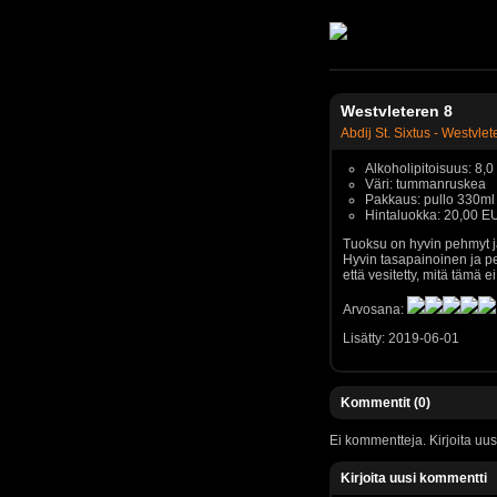
Westvleteren 8
Abdij St. Sixtus - Westvle
Alkoholipitoisuus: 8,
Väri: tummanruskea
Pakkaus: pullo 330ml
Hintaluokka: 20,00 
Tuoksu on hyvin pehmyt j
Hyvin tasapainoinen ja p
että vesitetty, mitä tämä 
Arvosana:
Lisätty: 2019-06-01
Kommentit (0)
Ei kommentteja. Kirjoita uus
Kirjoita uusi kommentti