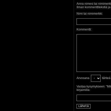
Anna nimesi tai nimimerkk
Ilman kommenttitekstiä j
Nimi tai nimimerkki:
Kommentti:
Arvosana
tähteä
Vastaa kysymykseen: "Mik
kirjaimilla: