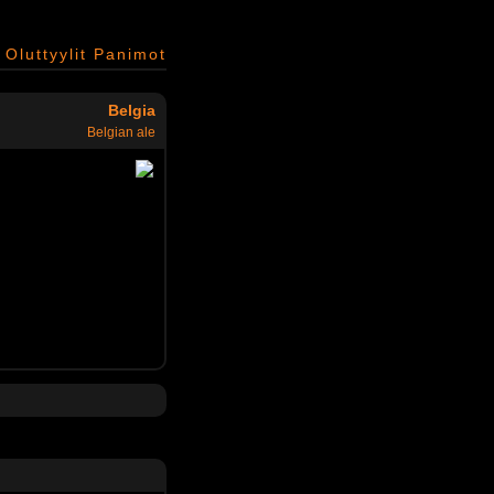
Oluttyylit
Panimot
Belgia
Belgian ale