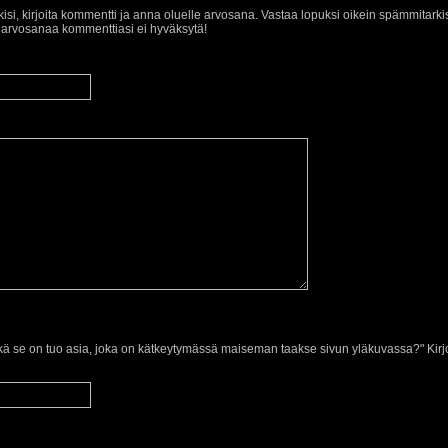
isi, kirjoita kommentti ja anna oluelle arvosana. Vastaa lopuksi oikein spämmitar
a arvosanaa kommenttiasi ei hyväksytä!
ä se on tuo asia, joka on kätkeytymässä maiseman taakse sivun yläkuvassa?" Kirj