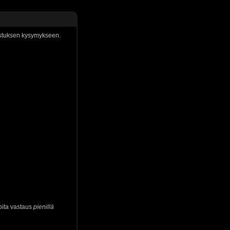
kistuksen kysymykseen.
oita vastaus
pienillä