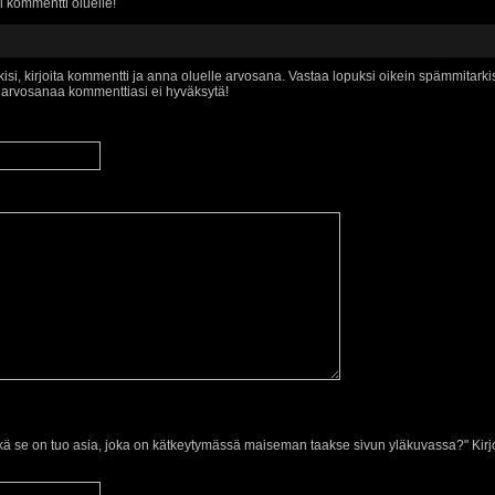
i kommentti oluelle!
isi, kirjoita kommentti ja anna oluelle arvosana. Vastaa lopuksi oikein spämmitar
a arvosanaa kommenttiasi ei hyväksytä!
ä se on tuo asia, joka on kätkeytymässä maiseman taakse sivun yläkuvassa?" Kirj