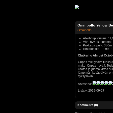
Omnipollo Yellow Be
Omnipollo
Alkoholipitoisuus: 11
Väri: hyvinkintummaa
Pakkaus: pullo 330ml
Hintaluokka: 13,99 
Olutkerho Almost Octob
Onpas miellyttävä tuoksu
maku! Onpas hyvää. Tode
kaataa ja juoma virtaa su
lämpimän kesäpäivän ensi
syksylläkin.
Arvosana:
Lisätty: 2019-09-27
Kommentit (0)