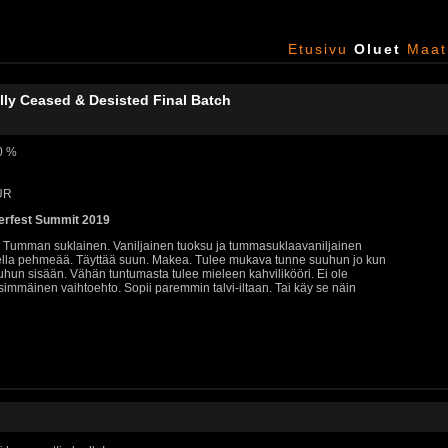
Etusivu
Oluet
Maat
lly Ceased & Desisted Final Batch
,0 %
EUR
erfest Summit 2019
! Tumman suklainen. Vaniljainen tuoksu ja tummasuklaavaniljainen
lla pehmeää. Täyttää suun. Makea. Tulee mukava tunne suuhun jo kun
uhun sisään. Vähän tuntumasta tulee mieleen kahvilikööri. Ei ole
mmäinen vaihtoehto. Sopii paremmin talvi-iltaan. Tai käy se näin