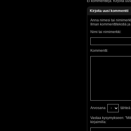
Ei kommentteja. Kirjoita uus
Kirjoita uusi kommentti
Anna nimesi tai nimimerkk
Ilman kommenttitekstiä j
Nimi tai nimimerkki:
Kommentti:
Arvosana
tähteä
Vastaa kysymykseen: "Mik
kirjaimilla: