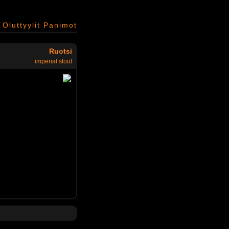
Oluttyylit
Panimot
Ruotsi
imperial stout