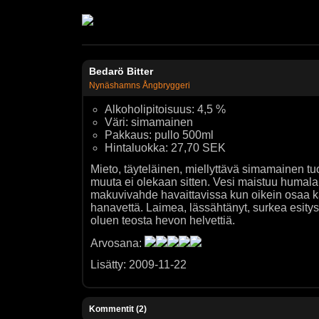
Bedarö Bitter
Nynäshamns Ångbryggeri
Alkoholipitoisuus: 4,5 %
Väri: simamainen
Pakkaus: pullo 500ml
Hintaluokka: 27,70 SEK
Mieto, täyteläinen, miellyttävä simamainen t
muuta ei olekaan sitten. Vesi maistuu humal
makuvivahde havaittavissa kun oikein osaa ka
hanavettä. Laimea, lässähtänyt, surkea esitys.
oluen teosta hevon helvettiä.
Arvosana:
Lisätty: 2009-11-22
Kommentit (2)