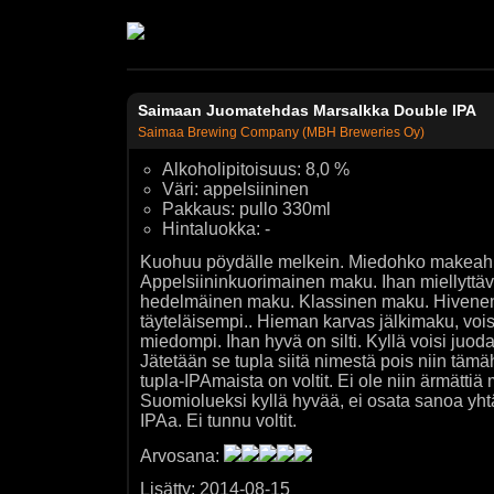
Saimaan Juomatehdas Marsalkka Double IPA
Saimaa Brewing Company (MBH Breweries Oy)
Alkoholipitoisuus: 8,0 %
Väri: appelsiininen
Pakkaus: pullo 330ml
Hintaluokka: -
Kuohuu pöydälle melkein. Miedohko makeah
Appelsiininkuorimainen maku. Ihan miellyttäv
hedelmäinen maku. Klassinen maku. Hivenen 
täyteläisempi.. Hieman karvas jälkimaku, vois
miedompi. Ihan hyvä on silti. Kyllä voisi juoda
Jätetään se tupla siitä nimestä pois niin täm
tupla-IPAmaista on voltit. Ei ole niin ärmättiä
Suomiolueksi kyllä hyvää, ei osata sanoa yh
IPAa. Ei tunnu voltit.
Arvosana:
Lisätty: 2014-08-15