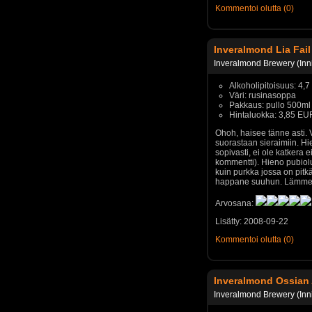
Kommentoi olutta (0)
Inveralmond Lia Fail
Inveralmond Brewery (Inn
Alkoholipitoisuus: 4,
Väri: rusinasoppa
Pakkaus: pullo 500ml
Hintaluokka: 3,85 EU
Ohoh, haisee tänne asti.
suorastaan sieraimiin. Hie
sopivasti, ei ole katkera e
kommentti). Hieno pubiol
kuin purkka jossa on pitk
happane suuhun. Lämmet
Arvosana:
Lisätty: 2008-09-22
Kommentoi olutta (0)
Inveralmond Ossian 
Inveralmond Brewery (Inn