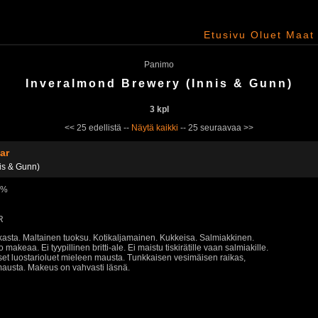
Etusivu
Oluet
Maat
Panimo
Inveralmond Brewery (Innis & Gunn)
3 kpl
<< 25 edellistä --
Näytä kaikki
-- 25 seuraavaa >>
ar
is & Gunn)
0 %
R
rkasta. Maltainen tuoksu. Kotikaljamainen. Kukkeisa. Salmiakkinen.
 makeaa. Ei tyypillinen britti-ale. Ei maistu tiskirätille vaan salmiakille.
et luostarioluet mieleen mausta. Tunkkaisen vesimäisen raikas,
imausta. Makeus on vahvasti läsnä.