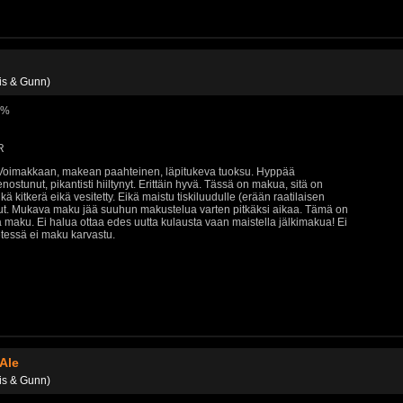
is & Gunn)
7 %
R
 Voimakkaan, makean paahteinen, läpitukeva tuoksu. Hyppää
nostunut, pikantisti hiiltynyt. Erittäin hyvä. Tässä on makua, sitä on
ikä kitkerä eikä vesitetty. Eikä maistu tiskiluudulle (erään raatilaisen
ut. Mukava maku jää suuhun makustelua varten pitkäksi aikaa. Tämä on
ä maku. Ei halua ottaa edes uutta kulausta vaan maistella jälkimakua! Ei
essä ei maku karvastu.
Ale
is & Gunn)