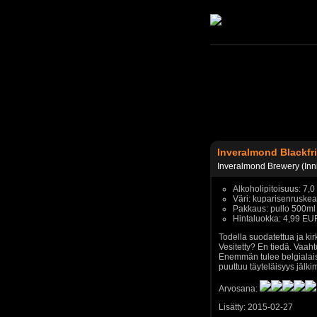
Inveralmond Blackfri
Inveralmond Brewery (Inn
Alkoholipitoisuus: 7,
Väri: kuparisenruskea
Pakkaus: pullo 500ml
Hintaluokka: 4,99 EU
Todella suodatettua ja ki
Vesitetty? En tiedä. Vaahto
Enemmän tulee belgialais
puuttuu täyteläisyys jälk
Arvosana:
Lisätty: 2015-02-27