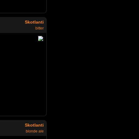
Skotlanti
bitter
Skotlanti
blonde ale