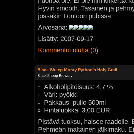
huonoa ole. Ei ole niin kitkerää ku
Hyvin smooth. Tasainen ja pehmyt
jossakin Lontoon pubissa.
Arvosana:
Lisätty: 2007-09-17
Kommentoi olutta (0)
Black Sheep Monty Python's Holy Grail
Black Sheep Brewery
Alkoholipitoisuus: 4,7 %
Väri: pyökki
Pakkaus: pullo 500ml
Hintaluokka: 3,00 EUR
Pistävä tuoksu, haisee raadolle. 
Pehmeän maltainen jälkimaku. Ei 